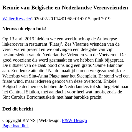
Reünie van Belgische en Nederlandse Verenvrienden
Walter Resseler
2020-02-20T14:01:58+01:00
15 april 2019
|
Nieuws uit eigen huis!
Op 13 april 2019 hielden we een werklunch op de Antwerpse
linkeroever in restaurant ‘Plaasj’. Zes Vlaamse vrienden van de
veren waren present en we ontvingen een delegatie van vijf
bestuursleden van de Nederlandse Vrienden van de Voetveren. De
goed voorziene dis werd gesmaakt en we hebben flink bijgepraat.
De uitbater van de zaak bood ons nog een gratis ‘Dame Blanche’
aan. Een leuke attentie ! Na de maaltijd namen we gezamenlijk de
Waterbus van Sint-Anna Plage naar het Steenplein. Er stond wel een
frisse wind, maar iedereen genoot van deze overtocht. Enkele
Belgische deelnemers hebben de Nederlanders tot slot begeleid naar
het Centraal Station, met aandacht voor heel wat moois, zoals de
Sint Carolus Borromeuskerk met haar barokke pracht.
Deel dit bericht
Facebook
X
LinkedIn
Pinterest
E-
Copyright KVNS | Webdesign:
F&W-Design
mail
Page load link
Ga