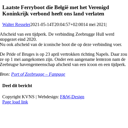
Laatste Ferryboot die België met het Verenigd
Koninkrijk verbond heeft ons land verlaten
Walter Resseler
2021-05-14T20:04:57+02:00
14 mei 2021
|
Afscheid van een tijdperk. De verbinding Zeebrugge Hull werd
stopgezet eind 2020.
Nu ook afscheid van de iconische boot die op deze verbinding voer.
De Pride of Bruges is op 23 april vertrokken richting Napels. Daar zou
ze op 1 mei aangekomen zijn. Onder een aangename lentezon nam de
Zeebrugse havengemeenschap afscheid van een icoon en een tijdperk.
Bron:
Port of Zeebrugge – Fanpage
Deel dit bericht
Facebook
X
LinkedIn
Pinterest
E-
Copyright KVNS | Webdesign:
F&W-Design
mail
Page load link
Ga
naar
de
bovenkant