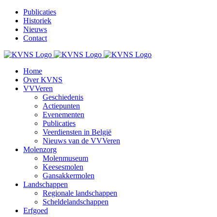
Ga
Publicaties
naar
Historiek
inhoud
Nieuws
Contact
Home
Over KVNS
VVVeren
Geschiedenis
Actiepunten
Evenementen
Publicaties
Veerdiensten in België
Nieuws van de VVVeren
Molenzorg
Molenmuseum
Keesesmolen
Gansakkermolen
Landschappen
Regionale landschappen
Scheldelandschappen
Erfgoed