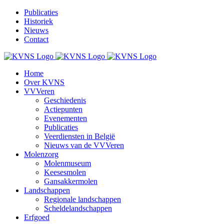
Ga
Publicaties
naar
Historiek
inhoud
Nieuws
Contact
Home
Over KVNS
VVVeren
Geschiedenis
Actiepunten
Evenementen
Publicaties
Veerdiensten in België
Nieuws van de VVVeren
Molenzorg
Molenmuseum
Keesesmolen
Gansakkermolen
Landschappen
Regionale landschappen
Scheldelandschappen
Erfgoed